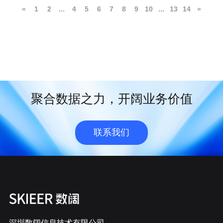
«
1
2
...
4
5
6
7
8
9
10
...
13
14
»
聚合数据之力，开阔业务价值
联系我们
深圳数阔信息技术有限公司