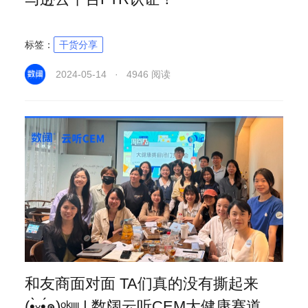
标签：
干货分享
2024-05-14 · 4946 阅读
和友商面对面 TA们真的没有撕起来
(•̤̀ᵕ•̤́๑)ᵒᵏᵎᵎᵎᵎ | 数阔云听CEM大健康赛道沙