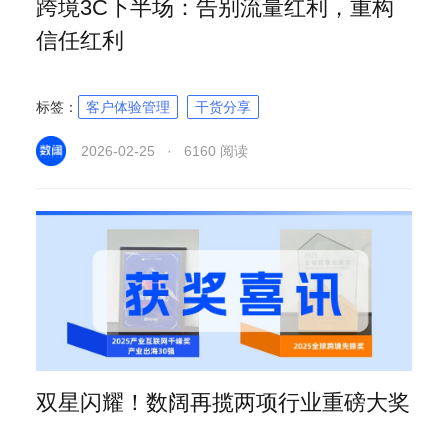
跨境3C下半场：告别流量红利，重构
信任红利
标签：
客户体验管理
干货分享
2026-02-25 · 6160 阅读
双星闪耀！数阔再揽两项行业重磅大奖