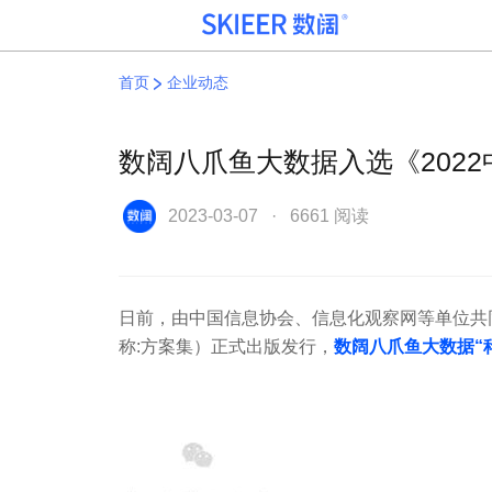
首页
企业动态
数阔八爪鱼大数据入选《202
产品矩阵
案例实践
关于我们
高效稳定的数据产
突出的技术能力和
聚合数据之力， 开
品服务，为您深度
丰富的行业
阔业务价值
2023-03-07 · 6661 阅读
挖掘商业价值
knowhow，助您最
大化数据价值
日前，由中国信息协会、信息化观察网等单位共同
称:方案集）正式出版发行，
数阔八爪鱼大数据“