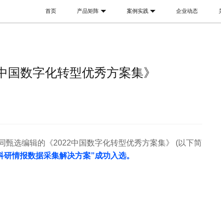
首页
产品矩阵
案例实践
企业动态
全部行业
品牌故事
美妆护肤
母婴
2中国数字化转型优秀方案集》
加入我们
3C数码
食品饮料
高校
云听CEM
八爪鱼采集器
八爪鱼RPA
客户体验管理SaaS平台
人人可用的数据采集器
私人免费数字化
智能家电
时尚鞋服
政企
甄选编辑的《2022中国数字化转型优秀方案集》 (以下简
科研情报数据采集解决方案”成功入选。