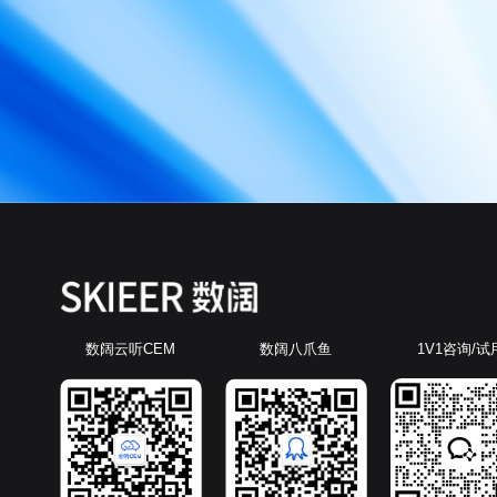
数阔云听CEM
数阔八爪鱼
1V1咨询/试