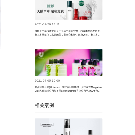
2021-09-26 14:11
根植于中华传统文化及三千年中草药智慧，相宜本草勃发而生。
相宜本草坚信，真正的美，是身心和谐，健康之美。 相宜本草
专注于开发中药调理肤质肤色、标本兼治肌肤问题的产品--与上
海中医药大学联合研发，已获得16项中草药发明专利;研习本草
典籍;发掘7大可溯道地药材，建立了6大专属草药种植基地，为
消费者提供产品 。 相宜本草品牌立足传承本草智慧，创造健康
之美 。
2021-07-05 19:00
联合利华公司(Unilever)，即联合利华集团，是由荷兰Margarine
Unie人造奶油公司和英国Lever Brothers香皂公司于1929年合并
而成。总部设于荷兰鹿特丹和英国伦敦，分别负责食品及洗涤用
品事业的经营。
相关案例