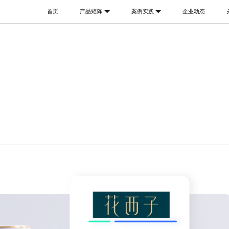
首页
产品矩阵
案例实践
企业动态
全部行业
品牌故事
美妆护肤
母婴
加入我们
3C数码
食品饮料
高校
云听CEM
八爪鱼采集器
八爪鱼RPA
客户体验管理SaaS平台
人人可用的数据采集器
私人免费数字化
智能家电
时尚鞋服
政企